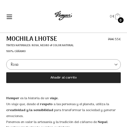
Ir
directamente
al
0 €
CARRITO
0
contenido
AR
MOCHILA LHOTSE
70€
55€
TINTES NATURALES: ROSA, NEGRO & COLOR NATURAL
100% CÁÑAMO
Añadir al carrito
Hemper
es la historia de un
viaje.
Un viaje que, desde el
respeto
a las personas y el planeta, utiliza la
creatividad y la sensibilidad
para transformar la sociedad y generar
emociones.
Ponemos en valor la artesanía y la tradición del cáñamo de
Nepal
.