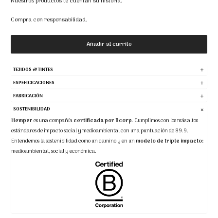
Nuestros productos te cuentan su historia.
Compra con responsabilidad.
Añadir al carrito
TEJIDOS & TINTES
ESPEFICICACIONES
FABRICACIÓN
SOSTENIBILIDAD
Hemper
es una compañía
certificada por Bcorp
.
Cumplimos con los más altos
estándares de impacto social y medioambiental con una puntuación de 89.9.
Entendemos la sostenibilidad como un camino y en un
modelo de triple impacto:
medioambiental, social y económica.