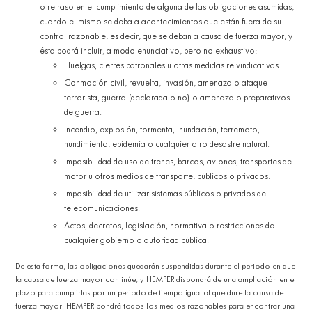
o retraso en el cumplimiento de alguna de las obligaciones asumidas,
cuando el mismo se deba a acontecimientos que están fuera de su
control razonable, es decir, que se deban a causa de fuerza mayor, y
ésta podrá incluir, a modo enunciativo, pero no exhaustivo:
Huelgas, cierres patronales u otras medidas reivindicativas.
Conmoción civil, revuelta, invasión, amenaza o ataque
terrorista, guerra (declarada o no) o amenaza o preparativos
de guerra.
Incendio, explosión, tormenta, inundación, terremoto,
hundimiento, epidemia o cualquier otro desastre natural.
Imposibilidad de uso de trenes, barcos, aviones, transportes de
motor u otros medios de transporte, públicos o privados.
Imposibilidad de utilizar sistemas públicos o privados de
telecomunicaciones.
Actos, decretos, legislación, normativa o restricciones de
cualquier gobierno o autoridad pública.
De esta forma, las obligaciones quedarán suspendidas durante el periodo en que
la causa de fuerza mayor continúe, y HEMPER dispondrá de una ampliación en el
plazo para cumplirlas por un periodo de tiempo igual al que dure la causa de
fuerza mayor. HEMPER pondrá todos los medios razonables para encontrar una