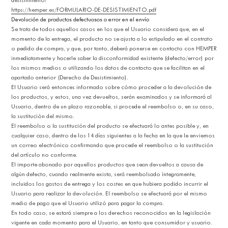
https://hemper.es/FORMULARIO-DE-DESISTIMIENTO.pdf
Devolución de productos defectuosos o error en el envío
Se trata de todos aquellos casos en los que el Usuario considera que, en el
momento de la entrega, el producto no se ajusta a lo estipulado en el contrato
o pedido de compra, y que, por tanto, deberá ponerse en contacto con HEMPER
inmediatamente y hacerle saber la disconformidad existente (defecto/error) por
los mismos medios o utilizando los datos de contacto que se facilitan en el
apartado anterior (Derecho de Desistimiento).
El Usuario será entonces informado sobre cómo proceder a la devolución de
los productos, y estos, una vez devueltos, serán examinados y se informará al
Usuario, dentro de un plazo razonable, si procede el reembolso o, en su caso,
la sustitución del mismo.
El reembolso o la sustitución del producto se efectuará lo antes posible y, en
cualquier caso, dentro de los 14 días siguientes a la fecha en la que le enviemos
un correo electrónico confirmando que procede el reembolso o la sustitución
del artículo no conforme.
El importe abonado por aquellos productos que sean devueltos a causa de
algún defecto, cuando realmente exista, será reembolsado íntegramente,
incluidos los gastos de entrega y los costes en que hubiera podido incurrir el
Usuario para realizar la devolución. El reembolso se efectuará por el mismo
medio de pago que el Usuario utilizó para pagar la compra.
En todo caso, se estará siempre a los derechos reconocidos en la legislación
vigente en cada momento para el Usuario, en tanto que consumidor y usuario.