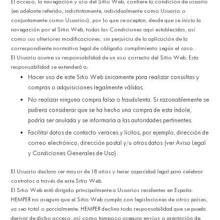
El acceso, la navegación y uso del Sitio Web, confiere la condición de usuario
(en adelante referido, indistintamente, individualmente como Usuario o
conjuntamente como Usuarios), por lo que se aceptan, desde que se inicia la
navegación por el Sitio Web, todas las Condiciones aquí establecidas, así
como sus ulteriores modificaciones, sin perjuicio de la aplicación de la
correspondiente normativa legal de obligado cumplimiento según el caso.
El Usuario asume su responsabilidad de un uso correcto del Sitio Web. Esta
responsabilidad se extenderá a:
Hacer uso de este Sitio Web únicamente para realizar consultas y
compras o adquisiciones legalmente válidas.
No realizar ninguna compra falsa o fraudulenta. Si razonablemente se
pudiera considerar que se ha hecho una compra de esta índole,
podría ser anulada y se informaría a las autoridades pertinentes.
Facilitar datos de contacto veraces y lícitos, por ejemplo, dirección de
correo electrónico, dirección postal y/u otros datos (ver Aviso Legal
y Condiciones Generales de Uso).
El Usuario declara ser mayor de 18 años y tener capacidad legal para celebrar
contratos a través de este Sitio Web.
El Sitio Web está dirigido principalmente a Usuarios residentes en España.
HEMPER no asegura que el Sitio Web cumpla con legislaciones de otros países,
ya sea total o parcialmente. HEMPER declina toda responsabilidad que se pueda
derivar de dicho acceso, así como tampoco asegura envíos o prestación de