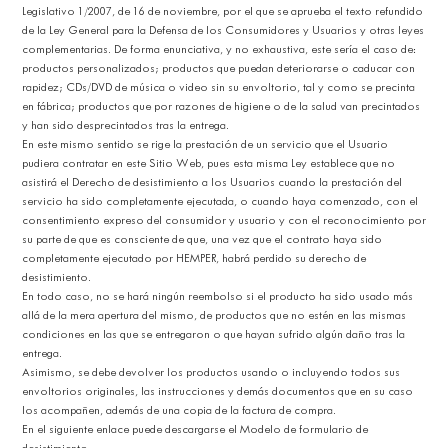
Legislativo 1/2007, de 16 de noviembre, por el que se aprueba el texto refundido
de la Ley General para la Defensa de los Consumidores y Usuarios y otras leyes
complementarias. De forma enunciativa, y no exhaustiva, este sería el caso de:
productos personalizados; productos que puedan deteriorarse o caducar con
rapidez; CDs/DVD de música o video sin su envoltorio, tal y como se precinta
en fábrica; productos que por razones de higiene o de la salud van precintados
y han sido desprecintados tras la entrega.
En este mismo sentido se rige la prestación de un servicio que el Usuario
pudiera contratar en este Sitio Web, pues esta misma Ley establece que no
asistirá el Derecho de desistimiento a los Usuarios cuando la prestación del
servicio ha sido completamente ejecutada, o cuando haya comenzado, con el
consentimiento expreso del consumidor y usuario y con el reconocimiento por
su parte de que es consciente de que, una vez que el contrato haya sido
completamente ejecutado por HEMPER, habrá perdido su derecho de
desistimiento.
En todo caso, no se hará ningún reembolso si el producto ha sido usado más
allá de la mera apertura del mismo, de productos que no estén en las mismas
condiciones en las que se entregaron o que hayan sufrido algún daño tras la
entrega.
Asimismo, se debe devolver los productos usando o incluyendo todos sus
envoltorios originales, las instrucciones y demás documentos que en su caso
los acompañen, además de una copia de la factura de compra.
En el siguiente enlace puede descargarse el Modelo de formulario de
desistimiento: