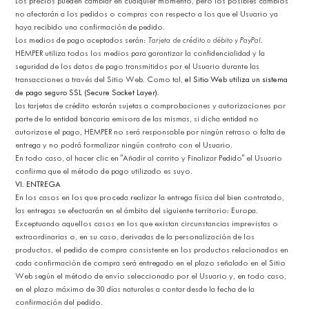
Los precios pueden cambiar en cualquier momento, pero los posibles cambios
no afectarán a los pedidos o compras con respecto a los que el Usuario ya
haya recibido una confirmación de pedido.
Los medios de pago aceptados serán:
Tarjeta de crédito o débito y PayPal
.
HEMPER utiliza todos los medios para garantizar la confidencialidad y la
seguridad de los datos de pago transmitidos por el Usuario durante las
transacciones a través del Sitio Web. Como tal,
el Sitio Web utiliza un sistema
de pago seguro SSL (Secure Socket Layer)
.
Las tarjetas de crédito estarán sujetas a comprobaciones y autorizaciones por
parte de la entidad bancaria emisora de las mismas, si dicha entidad no
autorizase el pago, HEMPER no será responsable por ningún retraso o falta de
entrega y no podrá formalizar ningún contrato con el Usuario.
En todo caso, al hacer clic en "Añadir al carrito y Finalizar Pedido" el Usuario
confirma que el método de pago utilizado es suyo.
VI. ENTREGA
En los casos en los que proceda realizar la entrega física del bien contratado,
las entregas se efectuarán en el ámbito del siguiente territorio: Europa.
Exceptuando aquellos casos en los que existan circunstancias imprevistas o
extraordinarias o, en su caso, derivadas de la personalización de los
productos, el pedido de compra consistente en los productos relacionados en
cada confirmación de compra será entregado en el plazo señalado en el Sitio
Web según el método de envío seleccionado por el Usuario y, en todo caso,
en el plazo máximo de 30 días naturales a contar desde la fecha de la
confirmación del pedido.