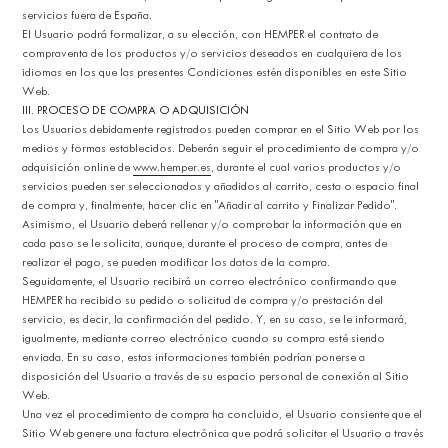
servicios fuera de España.
El Usuario podrá formalizar, a su elección, con HEMPER el contrato de
compraventa de los productos y/o servicios deseados en cualquiera de los
idiomas en los que las presentes Condiciones estén disponibles en este Sitio
Web.
III. PROCESO DE COMPRA O ADQUISICIÓN
Los Usuarios debidamente registrados pueden comprar en el Sitio Web por los
medios y formas establecidos. Deberán seguir el procedimiento de compra y/o
adquisición online de
www.hemper.es
, durante el cual varios productos y/o
servicios pueden ser seleccionados y añadidos al carrito, cesta o espacio final
de compra y, finalmente, hacer clic en "Añadir al carrito y Finalizar Pedido".
Asimismo, el Usuario deberá rellenar y/o comprobar la información que en
cada paso se le solicita, aunque, durante el proceso de compra, antes de
realizar el pago, se pueden modificar los datos de la compra.
Seguidamente, el Usuario recibirá un correo electrónico confirmando que
HEMPER ha recibido su pedido o solicitud de compra y/o prestación del
servicio, es decir, la confirmación del pedido. Y, en su caso, se le informará,
igualmente, mediante correo electrónico cuando su compra esté siendo
enviada. En su caso, estas informaciones también podrían ponerse a
disposición del Usuario a través de su espacio personal de conexión al Sitio
Web.
Una vez el procedimiento de compra ha concluido, el Usuario consiente que el
Sitio Web genere una factura electrónica que podrá solicitar el Usuario a través