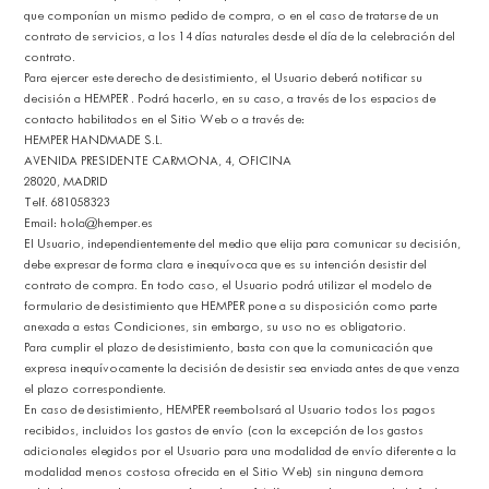
que componían un mismo pedido de compra, o en el caso de tratarse de un
contrato de servicios, a los 14 días naturales desde el día de la celebración del
contrato.
Para ejercer este derecho de desistimiento, el Usuario deberá notificar su
decisión a HEMPER . Podrá hacerlo, en su caso, a través de los espacios de
contacto habilitados en el Sitio Web o a través de:
HEMPER HANDMADE S.L.
AVENIDA PRESIDENTE CARMONA, 4, OFICINA
28020, MADRID
Telf. 681058323
Email:
hola@hemper.es
El Usuario, independientemente del medio que elija para comunicar su decisión,
debe expresar de forma clara e inequívoca que es su intención desistir del
contrato de compra. En todo caso, el Usuario podrá utilizar el modelo de
formulario de desistimiento que HEMPER pone a su disposición como parte
anexada a estas Condiciones, sin embargo, su uso no es obligatorio.
Para cumplir el plazo de desistimiento, basta con que la comunicación que
expresa inequívocamente la decisión de desistir sea enviada antes de que venza
el plazo correspondiente.
En caso de desistimiento, HEMPER reembolsará al Usuario todos los pagos
recibidos, incluidos los gastos de envío (con la excepción de los gastos
adicionales elegidos por el Usuario para una modalidad de envío diferente a la
modalidad menos costosa ofrecida en el Sitio Web) sin ninguna demora