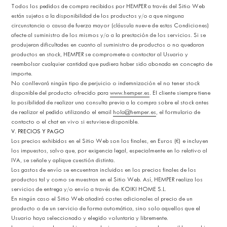
Todos los pedidos de compra recibidos por HEMPER a través del Sitio Web
están sujetos a la disponibilidad de los productos y/o a que ninguna
circunstancia o causa de fuerza mayor (cláusula nueve de estas Condiciones)
afecte al suministro de los mismos y/o a la prestación de los servicios. Si se
produjeran dificultades en cuanto al suministro de productos o no quedaran
productos en stock, HEMPER se compromete a contactar al Usuario y
reembolsar cualquier cantidad que pudiera haber sido abonada en concepto de
importe.
No conllevará ningún tipo de perjuicio o indemnización el no tener stock
disponible del producto ofrecido para
www.hemper.es
. El cliente siempre tiene
la posibilidad de realizar una consulta previa a la compra sobre el stock antes
de realizar el pedido utilizando el email
hola@hemper.es
, el formulario de
contacto o el chat en vivo si estuviese disponible.
V. PRECIOS Y PAGO
Los precios exhibidos en el Sitio Web son los finales, en Euros (€) e incluyen
los impuestos, salvo que, por exigencia legal, especialmente en lo relativo al
IVA, se señale y aplique cuestión distinta.
Los gastos de envío se encuentran incluidos en los precios finales de los
productos tal y como se muestran en el Sitio Web. Así, HEMPER realiza los
servicios de entrega y/o envío a través de: KOIKI HOME S.L.
En ningún caso el Sitio Web añadirá costes adicionales al precio de un
producto o de un servicio de forma automática, sino solo aquellos que el
Usuario haya seleccionado y elegido voluntaria y libremente.