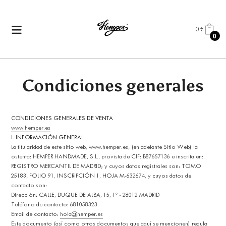
Ir
directamente
al
0 €
CARRITO
0
contenido
AR
Condiciones generales
CONDICIONES GENERALES DE VENTA
www.hemper.es
I. INFORMACIÓN GENERAL
La titularidad de este sitio web, www.hemper.es, (en adelante Sitio Web) la
ostenta: HEMPER HANDMADE, S.L., provista de CIF: B87657136 e inscrita en:
REGISTRO MERCANTIL DE MADRID; y cuyos datos registrales son: TOMO
25183, FOLIO 91, INSCRIPCIÓN 1, HOJA M-632674, y cuyos datos de
contacto son:
Dirección: CALLE, DUQUE DE ALBA, 15, 1º - 28012 MADRID
Teléfono de contacto: 681058323
Email de contacto:
hola@hemper.es
Este documento (así como otros documentos que aquí se mencionen) regula