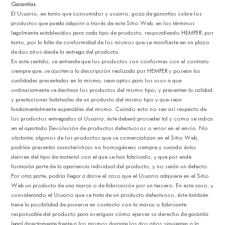
Garantías
El Usuario, en tanto que consumidor y usuario, goza de garantías sobre los
productos que pueda adquirir a través de este Sitio Web, en los términos
legalmente establecidos para cada tipo de producto, respondiendo HEMPER, por
tanto, por la falta de conformidad de los mismos que se manifieste en un plazo
de dos años desde la entrega del producto.
En este sentido, se entiende que los productos son conformes con el contrato
siempre que: se ajusten a la descripción realizada por HEMPER y posean las
cualidades presentadas en la misma; sean aptos para los usos a que
ordinariamente se destinan los productos del mismo tipo; y presenten la calidad
y prestaciones habituales de un producto del mismo tipo y que sean
fundamentalmente esperables del mismo. Cuando esto no sea así respecto de
los productos entregados al Usuario, éste deberá proceder tal y como se indica
en el apartado Devolución de productos defectuosos o error en el envío. No
obstante, algunos de los productos que se comercializan en el Sitio Web,
podrían presentar características no homogéneas siempre y cuando éstas
deriven del tipo de material con el que se han fabricado, y que por ende
formarán parte de la apariencia individual del producto, y no serán un defecto.
Por otra parte, podría llegar a darse el caso que el Usuario adquiere en el Sitio
Web un producto de una marca o de fabricación por un tercero. En este caso, y
considerando el Usuario que se trata de un producto defectuoso, éste también
tiene la posibilidad de ponerse en contacto con la marca o fabricante
responsable del producto para averiguar cómo ejercer su derecho de garantía
legal directamente frente a los mismos durante los dos años siguientes a la