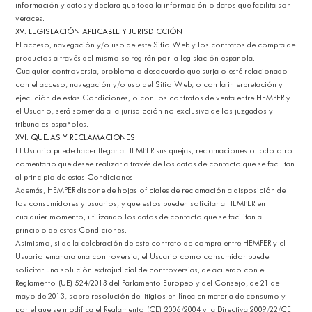
información y datos y declara que toda la información o datos que facilita son
veraces.
XV. LEGISLACIÓN APLICABLE Y JURISDICCIÓN
El acceso, navegación y/o uso de este Sitio Web y los contratos de compra de
productos a través del mismo se regirán por la legislación española.
Cualquier controversia, problema o desacuerdo que surja o esté relacionado
con el acceso, navegación y/o uso del Sitio Web, o con la interpretación y
ejecución de estas Condiciones, o con los contratos de venta entre HEMPER y
el Usuario, será sometida a la jurisdicción no exclusiva de los juzgados y
tribunales españoles.
XVI. QUEJAS Y RECLAMACIONES
El Usuario puede hacer llegar a HEMPER sus quejas, reclamaciones o todo otro
comentario que desee realizar a través de los datos de contacto que se facilitan
al principio de estas Condiciones.
Además, HEMPER dispone de hojas oficiales de reclamación a disposición de
los consumidores y usuarios, y que estos pueden solicitar a HEMPER en
cualquier momento, utilizando los datos de contacto que se facilitan al
principio de estas Condiciones.
Asimismo, si de la celebración de este contrato de compra entre HEMPER y el
Usuario emanara una controversia, el Usuario como consumidor puede
solicitar una solución extrajudicial de controversias, de acuerdo con el
Reglamento (UE) 524/2013 del Parlamento Europeo y del Consejo, de 21 de
mayo de 2013, sobre resolución de litigios en línea en materia de consumo y
por el que se modifica el Reglamento (CE) 2006/2004 y la Directiva 2009/22/CE.