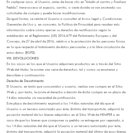
En cualquier caso, el Usuario, antes de hacer clic en "Añadir al carrito y Finalizar
Pedido", tiene acceso al espacio, carrito, o cesta donde se van anotando sus
solicitudes de compra y puede hacer modificaciones.
De igual forma, se remite al Usuario a consultar el Aviso Legal y Condiciones
Generales de Uso y, en concreto, la Política de Privacidad para recabar más
información sobre cómo ejercer su derecho de rectificación según lo
establecido en el Reglamento (UE) 2016/679 del Parlamento Europeo y del
Consejo, de 27 de abril de 2016, relativo a la protección de las personas físicas
en lo que respecta al tratamiento de datos personales y a la libre circulación de
estos datos (RGPD).
VIII. DEVOLUCIONES
En los casos en los que el Usuario adquiriera productos en o través del Sitio
Web del titular, le asisten una serie de derechos, tal y como se enumeran y
describen a continuación:
Derecho de Desistimiento
El Usuario, en tanto que consumidor y usuario, realiza una compra en el Sitio
Web y, por tanto, le asiste el derecho a desistir de dicha compra en un plazo de
14 días naturales sin necesidad de justificación.
Este plazo de desistimiento expirará a los 14 días naturales del día que el
Usuario o un tercero autorizado por éste, distinto del transportista, adquirió la
posesión material de los bienes adquiridos en el Sitio Web de HEMPER o en
caso de que los bienes que componen su pedido se entreguen por separado, a
los 14 días naturales del día que el Usuario o un tercero autorizado por éste,
distinto del transportista, adquirió la posesión material del último de esos bienes