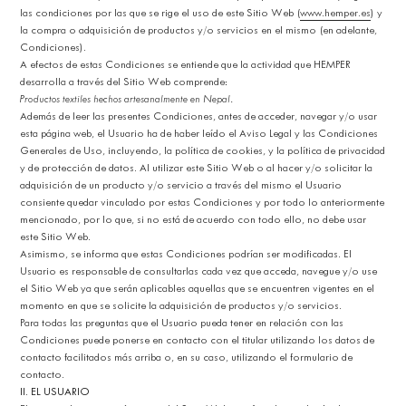
las condiciones por las que se rige el uso de este Sitio Web (
www.hemper.es
) y
la compra o adquisición de productos y/o servicios en el mismo (en adelante,
Condiciones).
A efectos de estas Condiciones se entiende que la actividad que HEMPER
desarrolla a través del Sitio Web comprende:
Productos textiles hechos artesanalmente en Nepal.
Además de leer las presentes Condiciones, antes de acceder, navegar y/o usar
esta página web, el Usuario ha de haber leído el Aviso Legal y las Condiciones
Generales de Uso, incluyendo, la política de cookies, y la política de privacidad
y de protección de datos. Al utilizar este Sitio Web o al hacer y/o solicitar la
adquisición de un producto y/o servicio a través del mismo el Usuario
consiente quedar vinculado por estas Condiciones y por todo lo anteriormente
mencionado, por lo que, si no está de acuerdo con todo ello, no debe usar
este Sitio Web.
Asimismo, se informa que estas Condiciones podrían ser modificadas. El
Usuario es responsable de consultarlas cada vez que acceda, navegue y/o use
el Sitio Web ya que serán aplicables aquellas que se encuentren vigentes en el
momento en que se solicite la adquisición de productos y/o servicios.
Para todas las preguntas que el Usuario pueda tener en relación con las
Condiciones puede ponerse en contacto con el titular utilizando los datos de
contacto facilitados más arriba o, en su caso, utilizando el formulario de
contacto.
II. EL USUARIO