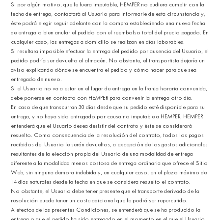
Si por algún motivo, que le fuera imputable, HEMPER no pudiera cumplir con la
fecha de entrega, contactará al Usuario para informarle de esta circunstancia y,
éste podrá elegir seguir adelante con la compra estableciendo una nueva fecha
de entrega o bien anular el pedido con el reembolso total del precio pagado. En
cualquier caso, las entregas a domicilio se realizan en días laborables.
Si resultara imposible efectuar la entrega del pedido por ausencia del Usuario, el
pedido podría ser devuelto al almacén. No obstante, el transportista dejaría un
aviso explicando dónde se encuentra el pedido y cómo hacer para que sea
entregado de nuevo.
Si el Usuario no va a estar en el lugar de entrega en la franja horaria convenida,
debe ponerse en contacto con HEMPER para convenir la entrega otro día.
En caso de que transcurran 30 días desde que su pedido esté disponible para su
entrega, y no haya sido entregado por causa no imputable a HEMPER, HEMPER
entenderá que el Usuario desea desistir del contrato y éste se considerará
resuelto. Como consecuencia de la resolución del contrato, todos los pagos
recibidos del Usuario le serán devueltos, a excepción de los gastos adicionales
resultantes de la elección propia del Usuario de una modalidad de entrega
diferente a la modalidad menos costosa de entrega ordinaria que ofrece el Sitio
Web, sin ninguna demora indebida y, en cualquier caso, en el plazo máximo de
14 días naturales desde la fecha en que se considera resuelto el contrato.
No obstante, el Usuario debe tener presente que el transporte derivado de la
resolución puede tener un coste adicional que le podrá ser repercutido.
A efectos de las presentes Condiciones, se entenderá que se ha producido la
entrega o que el pedido ha sido entregado en el momento en el que el Usuario