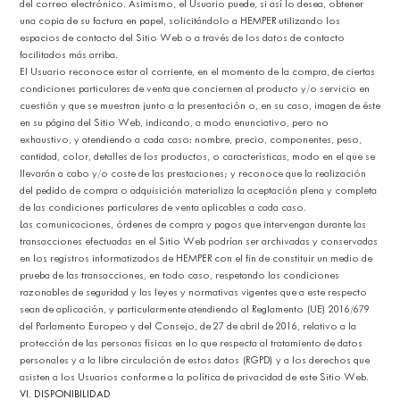
del correo electrónico. Asimismo, el Usuario puede, si así lo desea, obtener
una copia de su factura en papel, solicitándolo a HEMPER utilizando los
espacios de contacto del Sitio Web o a través de los datos de contacto
facilitados más arriba.
El Usuario reconoce estar al corriente, en el momento de la compra, de ciertas
condiciones particulares de venta que conciernen al producto y/o servicio en
cuestión y que se muestran junto a la presentación o, en su caso, imagen de éste
en su página del Sitio Web, indicando, a modo enunciativo, pero no
exhaustivo, y atendiendo a cada caso: nombre, precio, componentes, peso,
cantidad, color, detalles de los productos, o características, modo en el que se
llevarán a cabo y/o coste de las prestaciones; y reconoce que la realización
del pedido de compra o adquisición materializa la aceptación plena y completa
de las condiciones particulares de venta aplicables a cada caso.
Las comunicaciones, órdenes de compra y pagos que intervengan durante las
transacciones efectuadas en el Sitio Web podrían ser archivadas y conservadas
en los registros informatizados de HEMPER con el fin de constituir un medio de
prueba de las transacciones, en todo caso, respetando las condiciones
razonables de seguridad y las leyes y normativas vigentes que a este respecto
sean de aplicación, y particularmente atendiendo al Reglamento (UE) 2016/679
del Parlamento Europeo y del Consejo, de 27 de abril de 2016, relativo a la
protección de las personas físicas en lo que respecta al tratamiento de datos
personales y a la libre circulación de estos datos (RGPD) y a los derechos que
asisten a los Usuarios conforme a la política de privacidad de este Sitio Web.
VI. DISPONIBILIDAD