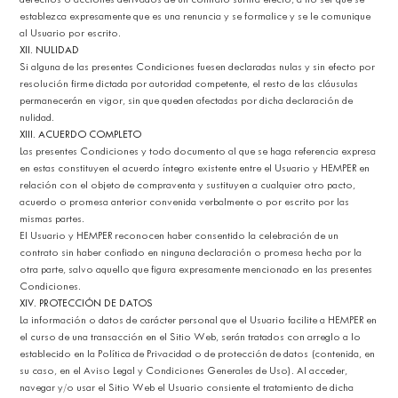
establezca expresamente que es una renuncia y se formalice y se le comunique
al Usuario por escrito.
XII. NULIDAD
Si alguna de las presentes Condiciones fuesen declaradas nulas y sin efecto por
resolución firme dictada por autoridad competente, el resto de las cláusulas
permanecerán en vigor, sin que queden afectadas por dicha declaración de
nulidad.
XIII. ACUERDO COMPLETO
Las presentes Condiciones y todo documento al que se haga referencia expresa
en estas constituyen el acuerdo íntegro existente entre el Usuario y HEMPER en
relación con el objeto de compraventa y sustituyen a cualquier otro pacto,
acuerdo o promesa anterior convenida verbalmente o por escrito por las
mismas partes.
El Usuario y HEMPER reconocen haber consentido la celebración de un
contrato sin haber confiado en ninguna declaración o promesa hecha por la
otra parte, salvo aquello que figura expresamente mencionado en las presentes
Condiciones.
XIV. PROTECCIÓN DE DATOS
La información o datos de carácter personal que el Usuario facilite a HEMPER en
el curso de una transacción en el Sitio Web, serán tratados con arreglo a lo
establecido en la Política de Privacidad o de protección de datos (contenida, en
su caso, en el Aviso Legal y Condiciones Generales de Uso). Al acceder,
navegar y/o usar el Sitio Web el Usuario consiente el tratamiento de dicha