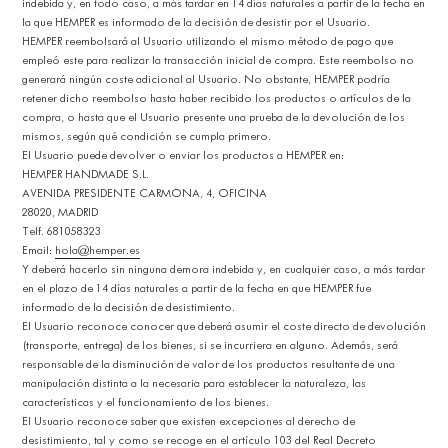
indebida y, en todo caso, a más tardar en 14 días naturales a partir de la fecha en
la que HEMPER es informado de la decisión de desistir por el Usuario.
HEMPER reembolsará al Usuario utilizando el mismo método de pago que
empleó este para realizar la transacción inicial de compra. Este reembolso no
generará ningún coste adicional al Usuario. No obstante, HEMPER podría
retener dicho reembolso hasta haber recibido los productos o artículos de la
compra, o hasta que el Usuario presente una prueba de la devolución de los
mismos, según qué condición se cumpla primero.
El Usuario puede devolver o enviar los productos a HEMPER en:
HEMPER HANDMADE S.L.
AVENIDA PRESIDENTE CARMONA, 4, OFICINA
28020, MADRID
Telf. 681058323
Email:
hola@hemper.es
Y deberá hacerlo sin ninguna demora indebida y, en cualquier caso, a más tardar
en el plazo de 14 días naturales a partir de la fecha en que HEMPER fue
informado de la decisión de desistimiento.
El Usuario reconoce conocer que deberá asumir el coste directo de devolución
(transporte, entrega) de los bienes, si se incurriera en alguno. Además, será
responsable de la disminución de valor de los productos resultante de una
manipulación distinta a la necesaria para establecer la naturaleza, las
características y el funcionamiento de los bienes.
El Usuario reconoce saber que existen excepciones al derecho de
desistimiento, tal y como se recoge en el artículo 103 del Real Decreto