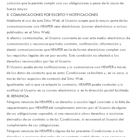
solución que le permita cumplir con sus obligaciones a pesar de la causa de
fuerza mayor.
X. COMUNICACIONES POR ESCRITO Y NOTIFICACIONES
Mediante el uso de este Sitio Web, el Usuario acepta que la mayor parte de las
comunicaciones con HEMPER sean electrónicas (correo electrónico o avisos
publicados en el Sitio Web).
A efectos contractuales, el Usuario consiente en usar este medio electrónico de
comunicación y reconoce que todo contrato, notificación, información y
demás comunicaciones que HEMPER envíe de forma electrónica cumplen con
los requisitos legales de ser por escrito. Esta condición no afectará a los
derechos reconocidos por ley al Usuario.
El Usuario puede enviar notificaciones y/o comunicarse con HEMPER a través
de los datos de contacto que en estas Condiciones se facilitan y, en su caso, a
través de los espacios de contacto del Sitio Web.
Igualmente, salvo que se estipule lo contrario, HEMPER puede contactar y/o
notificar al Usuario en su correo electrónico o en la dirección postal facilitada.
XI. RENUNCIA
Ninguna renuncia de HEMPER a un derecho o acción legal concreta o la falta de
requerimiento por HEMPER del cumplimiento estricto por el Usuario de alguna
de sus obligaciones supondrá, ni una renuncia a otros derechos o acciones
derivados de un contrato o de las Condiciones, ni exonerará al Usuario del
cumplimiento de sus obligaciones.
Ninguna renuncia de HEMPER a alguna de las presentes Condiciones o a los
derechos o acciones derivados de un contrato surtirá efecto, a no ser que se