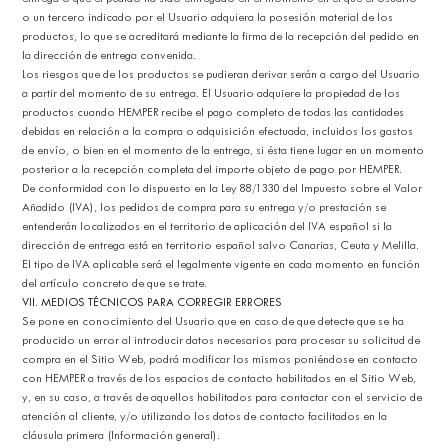
o un tercero indicado por el Usuario adquiera la posesión material de los
productos, lo que se acreditará mediante la firma de la recepción del pedido en
la dirección de entrega convenida.
Los riesgos que de los productos se pudieran derivar serán a cargo del Usuario
a partir del momento de su entrega. El Usuario adquiere la propiedad de los
productos cuando HEMPER recibe el pago completo de todas las cantidades
debidas en relación a la compra o adquisición efectuada, incluidos los gastos
de envío, o bien en el momento de la entrega, si ésta tiene lugar en un momento
posterior a la recepción completa del importe objeto de pago por HEMPER.
De conformidad con lo dispuesto en la Ley 88/1330 del Impuesto sobre el Valor
Añadido (IVA), los pedidos de compra para su entrega y/o prestación se
entenderán localizados en el territorio de aplicación del IVA español si la
dirección de entrega está en territorio español salvo Canarias, Ceuta y Melilla.
El tipo de IVA aplicable será el legalmente vigente en cada momento en función
del artículo concreto de que se trate.
VII. MEDIOS TÉCNICOS PARA CORREGIR ERRORES
Se pone en conocimiento del Usuario que en caso de que detecte que se ha
producido un error al introducir datos necesarios para procesar su solicitud de
compra en el Sitio Web, podrá modificar los mismos poniéndose en contacto
con HEMPER a través de los espacios de contacto habilitados en el Sitio Web,
y, en su caso, a través de aquellos habilitados para contactar con el servicio de
atención al cliente, y/o utilizando los datos de contacto facilitados en la
cláusula primera (Información general).