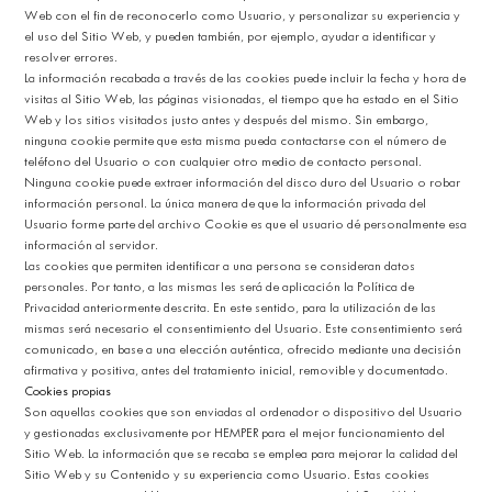
Web con el fin de reconocerlo como Usuario, y personalizar su experiencia y
el uso del Sitio Web, y pueden también, por ejemplo, ayudar a identificar y
resolver errores.
La información recabada a través de las cookies puede incluir la fecha y hora de
visitas al Sitio Web, las páginas visionadas, el tiempo que ha estado en el Sitio
Web y los sitios visitados justo antes y después del mismo. Sin embargo,
ninguna cookie permite que esta misma pueda contactarse con el número de
teléfono del Usuario o con cualquier otro medio de contacto personal.
Ninguna cookie puede extraer información del disco duro del Usuario o robar
información personal. La única manera de que la información privada del
Usuario forme parte del archivo Cookie es que el usuario dé personalmente esa
información al servidor.
Las cookies que permiten identificar a una persona se consideran datos
personales. Por tanto, a las mismas les será de aplicación la Política de
Privacidad anteriormente descrita. En este sentido, para la utilización de las
mismas será necesario el consentimiento del Usuario. Este consentimiento será
comunicado, en base a una elección auténtica, ofrecido mediante una decisión
afirmativa y positiva, antes del tratamiento inicial, removible y documentado.
Cookies propias
Son aquellas cookies que son enviadas al ordenador o dispositivo del Usuario
y gestionadas exclusivamente por HEMPER para el mejor funcionamiento del
Sitio Web. La información que se recaba se emplea para mejorar la calidad del
Sitio Web y su Contenido y su experiencia como Usuario. Estas cookies