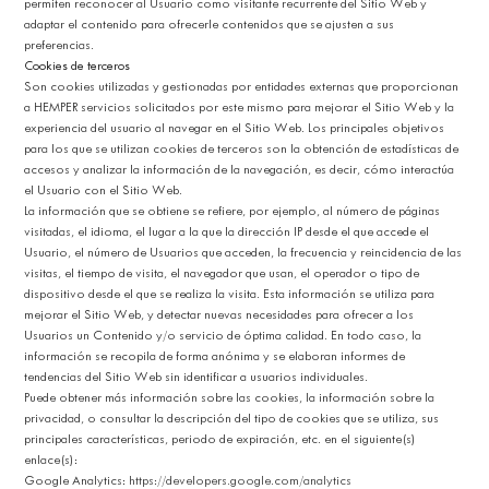
permiten reconocer al Usuario como visitante recurrente del Sitio Web y
adaptar el contenido para ofrecerle contenidos que se ajusten a sus
preferencias.
Cookies de terceros
Son cookies utilizadas y gestionadas por entidades externas que proporcionan
a HEMPER servicios solicitados por este mismo para mejorar el Sitio Web y la
experiencia del usuario al navegar en el Sitio Web. Los principales objetivos
para los que se utilizan cookies de terceros son la obtención de estadísticas de
accesos y analizar la información de la navegación, es decir, cómo interactúa
el Usuario con el Sitio Web.
La información que se obtiene se refiere, por ejemplo, al número de páginas
visitadas, el idioma, el lugar a la que la dirección IP desde el que accede el
Usuario, el número de Usuarios que acceden, la frecuencia y reincidencia de las
visitas, el tiempo de visita, el navegador que usan, el operador o tipo de
dispositivo desde el que se realiza la visita. Esta información se utiliza para
mejorar el Sitio Web, y detectar nuevas necesidades para ofrecer a los
Usuarios un Contenido y/o servicio de óptima calidad. En todo caso, la
información se recopila de forma anónima y se elaboran informes de
tendencias del Sitio Web sin identificar a usuarios individuales.
Puede obtener más información sobre las cookies, la información sobre la
privacidad, o consultar la descripción del tipo de cookies que se utiliza, sus
principales características, periodo de expiración, etc. en el siguiente(s)
enlace(s):
Google Analytics:
https://developers.google.com/analytics