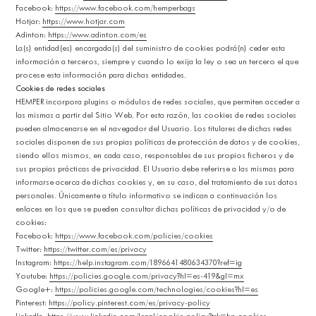
Facebook:
https://www.facebook.com/hemperbags
Hotjar:
https://www.hotjar.com
Adinton:
https://www.adinton.com/es
La(s) entidad(es) encargada(s) del suministro de cookies podrá(n) ceder esta
información a terceros, siempre y cuando lo exija la ley o sea un tercero el que
procese esta información para dichas entidades.
Cookies de redes sociales
HEMPER incorpora plugins o módulos de redes sociales, que permiten acceder a
las mismas a partir del Sitio Web. Por esta razón, las cookies de redes sociales
pueden almacenarse en el navegador del Usuario. Los titulares de dichas redes
sociales disponen de sus propias políticas de protección de datos y de cookies,
siendo ellos mismos, en cada caso, responsables de sus propios ficheros y de
sus propias prácticas de privacidad. El Usuario debe referirse a las mismas para
informarse acerca de dichas cookies y, en su caso, del tratamiento de sus datos
personales. Únicamente a título informativo se indican a continuación los
enlaces en los que se pueden consultar dichas políticas de privacidad y/o de
cookies:
Facebook:
https://www.facebook.com/policies/cookies
Twitter:
https://twitter.com/es/privacy
Instagram:
https://help.instagram.com/1896641480634370?ref=ig
Youtube:
https://policies.google.com/privacy?hl=es-419&gl=mx
Google+:
https://policies.google.com/technologies/cookies?hl=es
Pinterest:
https://policy.pinterest.com/es/privacy-policy