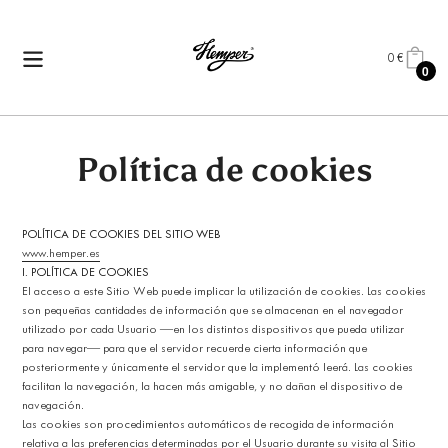
Ir
directamente
al
0 €
CARRITO
0
contenido
AR
Política de cookies
POLÍTICA DE COOKIES DEL SITIO WEB
www.hemper.es
I. POLÍTICA DE COOKIES
El acceso a este Sitio Web puede implicar la utilización de cookies. Las cookies
son pequeñas cantidades de información que se almacenan en el navegador
utilizado por cada Usuario —en los distintos dispositivos que pueda utilizar
para navegar— para que el servidor recuerde cierta información que
posteriormente y únicamente el servidor que la implementó leerá. Las cookies
facilitan la navegación, la hacen más amigable, y no dañan el dispositivo de
navegación.
Las cookies son procedimientos automáticos de recogida de información
relativa a las preferencias determinadas por el Usuario durante su visita al Sitio