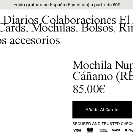
Envío gratuito en España (Península) a partir de 60€
Diarios
Colaboraciones
El
 Cards
,
Mochilas
,
Bolsos
,
Ri
s accesorios
Mochila Nup
Cáñamo (R
85.00€
SECURED AND TRUSTED CHEC