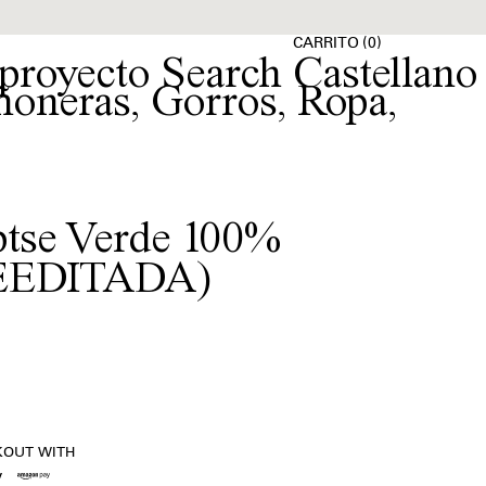
(
)
CARRITO
0
 proyecto
Castellano
ñoneras
,
Gorros
,
Ropa
,
tse Verde 100%
EEDITADA)
KOUT WITH